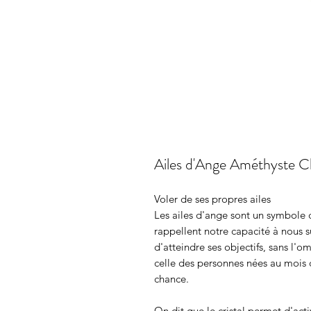
Ailes d'Ange Améthyste Cla
Voler de ses propres ailes
Les ailes d'ange sont un symbole de
rappellent notre capacité à nous s
d'atteindre ses objectifs, sans l'
celle des personnes nées au mois d
chance.
On dit que le cristal permet d'activ