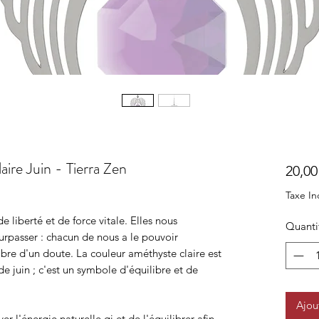
ire Juin - Tierra Zen
20,00
Taxe In
 liberté et de force vitale. Elles nous
Quanti
urpasser : chacun de nous a le pouvoir
ombre d'un doute. La couleur améthyste claire est
e juin ; c'est un symbole d'équilibre et de
Ajou
er l'énergie naturelle qi et de l'équilibrer afin