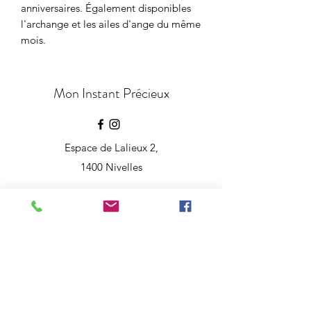
anniversaires. Également disponibles
l'archange et les ailes d'ange du même
mois.
Mon Instant Précieux
Espace de Lalieux 2,
1400 Nivelles
moninstantprecieux@gmail.com
+32 472 51 40 66
©2021 by
Antworx Agency